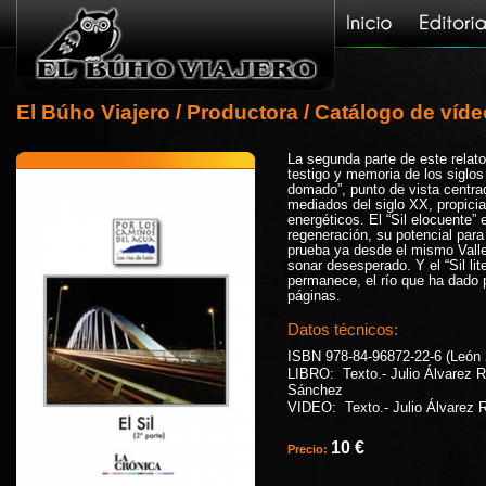
El Búho Viajero
/
Productora
/
Catálogo de víd
La segunda parte de este relato 
testigo y memoria de los siglos
domado”, punto de vista centra
mediados del siglo XX, propicia
energéticos. El “Sil elocuente
regeneración, su potencial para
prueba ya desde el mismo Valle
sonar desesperado. Y el “Sil lite
permanece, el río que ha dado 
páginas.
Datos técnicos:
ISBN 978-84-96872-22-6 (León 
LIBRO: Texto.- Julio Álvarez 
Sánchez
VIDEO: Texto.- Julio Álvarez 
10 €
Precio: