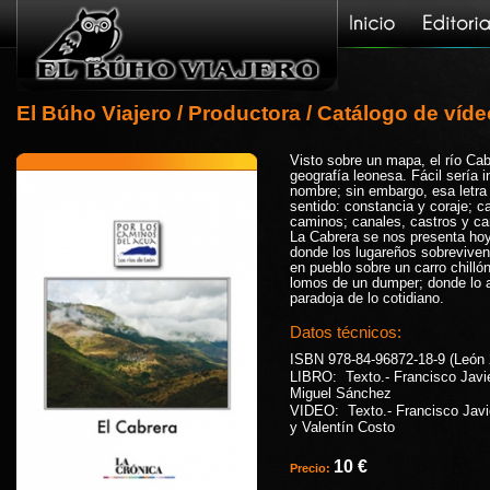
El Búho Viajero
/
Productora
/
Catálogo de víd
Visto sobre un mapa, el río Cab
geografía leonesa. Fácil sería i
nombre; sin embargo, esa letra
sentido: constancia y coraje; 
caminos; canales, castros y ca
La Cabrera se nos presenta ho
donde los lugareños sobreviven 
en pueblo sobre un carro chilló
lomos de un dumper; donde lo 
paradoja de lo cotidiano.
Datos técnicos:
ISBN 978-84-96872-18-9 (León 
LIBRO: Texto.- Francisco Javi
Miguel Sánchez
VIDEO: Texto.- Francisco Jav
y Valentín Costo
10 €
Precio: