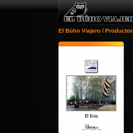
El Búho Viajero
/
Productor