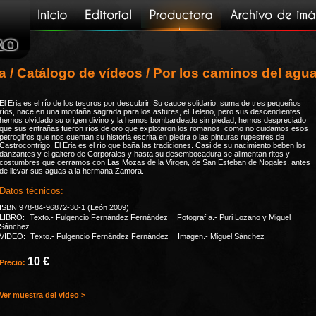
a
/
Catálogo de vídeos
/ Por los caminos del agua.
El Eria es el río de los tesoros por descubrir. Su cauce solidario, suma de tres pequeños
ríos, nace en una montaña sagrada para los astures, el Teleno, pero sus descendientes
hemos olvidado su origen divino y la hemos bombardeado sin piedad, hemos despreciado
que sus entrañas fueron ríos de oro que explotaron los romanos, como no cuidamos esos
petroglifos que nos cuentan su historia escrita en piedra o las pinturas rupestres de
Castrocontrigo. El Eria es el río que baña las tradiciones. Casi de su nacimiento beben los
danzantes y el gaitero de Corporales y hasta su desembocadura se alimentan ritos y
costumbres que cerramos con Las Mozas de la Virgen, de San Esteban de Nogales, antes
de llevar sus aguas a la hermana Zamora.
Datos técnicos:
ISBN 978-84-96872-30-1 (León 2009)
LIBRO: Texto.- Fulgencio Fernández Fernández Fotografía.- Puri Lozano y Miguel
Sánchez
VIDEO: Texto.- Fulgencio Fernández Fernández Imagen.- Miguel Sánchez
10 €
Precio:
Ver muestra del video >