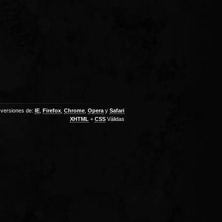
 versiones de:
IE
,
Firefox
,
Chrome
,
Opera
y
Safari
XHTML
+
CSS
Válidas